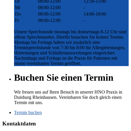
Di
08:00-12:00
12:30-15:00
Mi
08:00-12:00
-
Do
08:00-12:00
14:00-18:00
Fr
08:00-12:00
-
Unsere Sprechstunde montags bis donnerstags 8-12 Uhr sind
offene Sprechstunden. Hierfür brauchen Sie keinen Termin.
Montags bis Freitags haben wir zusätzlich eine
Terminsprechstunde von 7:30 bis 8:00 für Allergietestungen,
Hörtestungen und Schlaftestauswertungen eingerichtet.
Nachmittags und Freitags ist die Praxis für Patienten mit
einem vereinbarten Termin geöffnet.
Buchen Sie einen Termin
Wir freuen uns auf Ihren Besuch in unserer HNO Praxis in
Duisburg Rheinhausen. Vereinbaren Sie doch gleich einen
Termin mit uns.
Termin buchen
Kontaktdaten